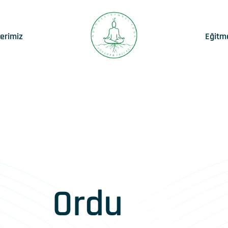
lerimiz
Eğitm
Ordu