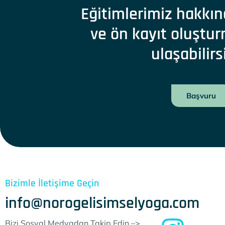
Eğitimlerimiz hakkın
ve ön kayıt oluştur
ulaşabilirs
Başvuru
Bizimle İletişime Geçin
info@norogelisimselyoga.com
Bizi Sosyal Medyadan Takip Edin –>