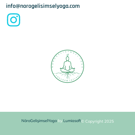
info@norogelisimselyoga.com
NöroGelişimselYoga
by
Lumiasoft
© Copyright 2025