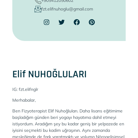
+905412050602
fzt.elifnuhoglu@gmail.com
Elif NUHOĞLULARI
IG: fzt.elifnglr
Merhabalar,
Ben Fizyoterapist Elif Nuhoğluları. Daha lisans eğitimime
başladığım günden beri yogayı hayatıma dahil etmeyi
istiyordum. Aradığım şey bu kadar geniş bir yelpazede en
iyisini seçmekti bu kadim uğraşının. Aynı zamanda
mesleğimde de fark yaratmaktı ve yoluma Nörogelişimsel