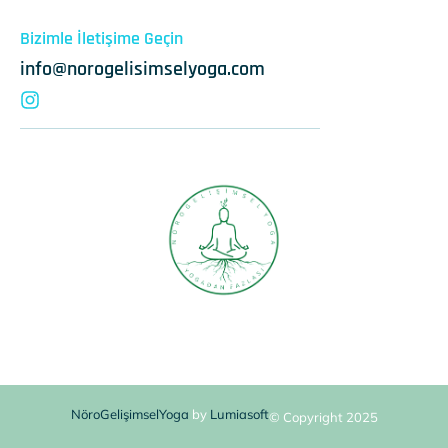
Bizimle İletişime Geçin
info@norogelisimselyoga.com
NöroGelişimselYoga
by
Lumiasoft
© Copyright 2025