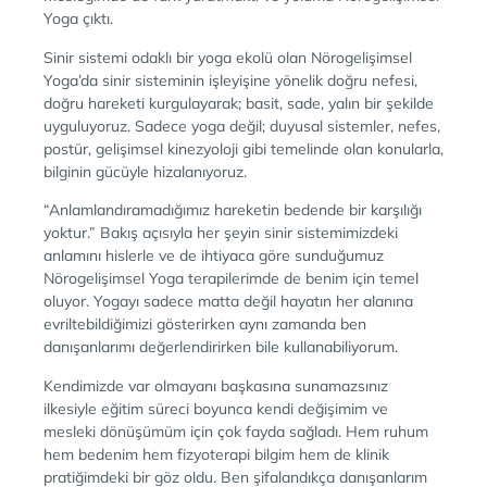
Yoga çıktı.
Sinir sistemi odaklı bir yoga ekolü olan Nörogelişimsel
Yoga’da sinir sisteminin işleyişine yönelik doğru nefesi,
doğru hareketi kurgulayarak; basit, sade, yalın bir şekilde
uyguluyoruz. Sadece yoga değil; duyusal sistemler, nefes,
postür, gelişimsel kinezyoloji gibi temelinde olan konularla,
bilginin gücüyle hizalanıyoruz.
“Anlamlandıramadığımız hareketin bedende bir karşılığı
yoktur.” Bakış açısıyla her şeyin sinir sistemimizdeki
anlamını hislerle ve de ihtiyaca göre sunduğumuz
Nörogelişimsel Yoga terapilerimde de benim için temel
oluyor. Yogayı sadece matta değil hayatın her alanına
evriltebildiğimizi gösterirken aynı zamanda ben
danışanlarımı değerlendirirken bile kullanabiliyorum.
Kendimizde var olmayanı başkasına sunamazsınız
ilkesiyle eğitim süreci boyunca kendi değişimim ve
mesleki dönüşümüm için çok fayda sağladı. Hem ruhum
hem bedenim hem fizyoterapi bilgim hem de klinik
pratiğimdeki bir göz oldu. Ben şifalandıkça danışanlarım