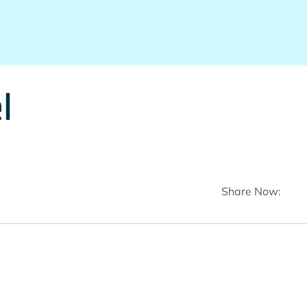
l
Share Now: