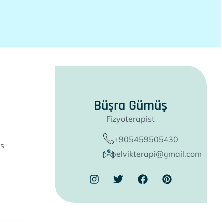
Büşra Gümüş
Fizyoterapist
+905459505430
es
pelvikterapi@gmail.com