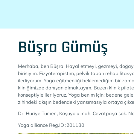
Büşra Gümüş
Merhaba, ben Büşra. Hayal etmeyi, gezmeyi, doğayı
birisiyim. Fizyoterapistim, pelvik taban rehabilitas
ilerliyorum. Yoga eğitmenliği beklemediğim bir zama
kliniğimizde danışan almaktayım. Bazen klinik pila
konseptiyle ilerliyoruz. Yoga benim için; bedene ge
zihindeki akışın bedendeki yansımasıyla ortaya çıkan
Dr. Huriye Tumer , Koşuyolu mah. Cevatpaşa sok. N
Yoga alliance Reg.ID :201180