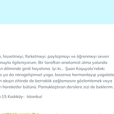
, hissetmeyi, farketmeyi, paylaşmayı ve öğrenmeyi seven
yonuyla ilgileniyorum. Bir taraftan anatomist olma yolunda
n diliminde girdi hayatıma. Iyi ki… Şuan Koşuyolu’ndaki
tes ya da nörogelişimsel yoga, bazense harmanlayıp yogalat
len akışın zihinde de berraklık sağlamasını gözlemlemek veya
 hareketler bütünü. Pamuklaştıran derslere sizi de beklerim.
o:15 Kadıköy- Istanbul