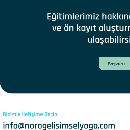
Eğitimlerimiz hakkın
ve ön kayıt oluştur
ulaşabilirs
Başvuru
Bizimle İletişime Geçin
info@norogelisimselyoga.com