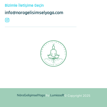
Bizimle İletişime Geçin
info@norogelisimselyoga.com
NöroGelişimselYoga
by
Lumiasoft
© Copyright 2025