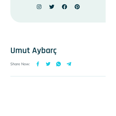
Umut Aybarç
Share Now: