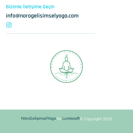
Bizimle İletişime Geçin
info@norogelisimselyoga.com
NöroGelişimselYoga
by
Lumiasoft
© Copyright 2025