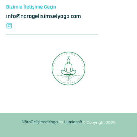
Bizimle İletişime Geçin
info@norogelisimselyoga.com
NöroGelişimselYoga
by
Lumiasoft
© Copyright 2025