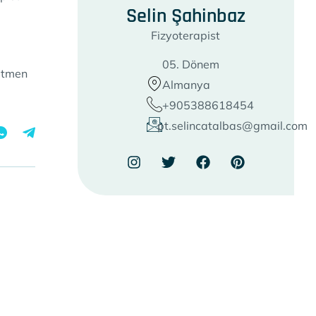
Selin Şahinbaz
Fizyoterapist
05. Dönem
ğitmen
Almanya
+905388618454
pt.selincatalbas@gmail.com