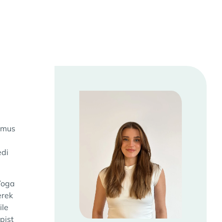
smus
edi
lYoga
erek
ile
pist