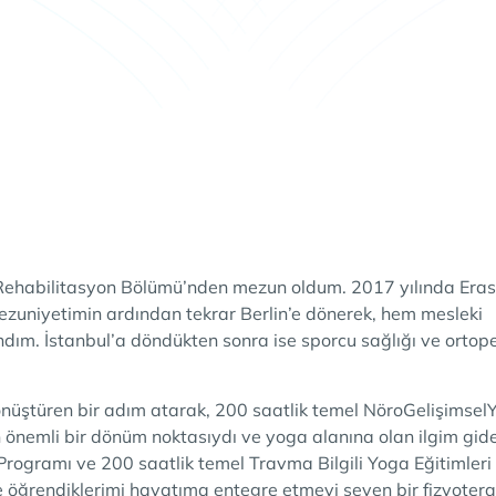
 Rehabilitasyon Bölümü’nden mezun oldum. 2017 yılında Era
zuniyetimin ardından tekrar Berlin’e dönerek, hem mesleki
dım. İstanbul’a döndükten sonra ise sporcu sağlığı ve ortop
 dönüştüren bir adım atarak, 200 saatlik temel NöroGelişimse
n önemli bir dönüm noktasıydı ve yoga alanına olan ilgim gid
ogramı ve 200 saatlik temel Travma Bilgili Yoga Eğitimleri 
 öğrendiklerimi hayatıma entegre etmeyi seven bir fizyotera