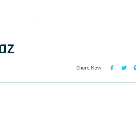
az
Share Now: