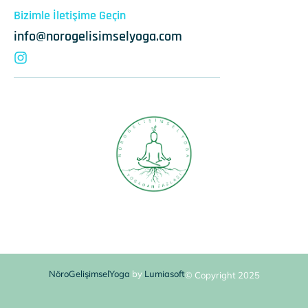
Bizimle İletişime Geçin
info@norogelisimselyoga.com
NöroGelişimselYoga
by
Lumiasoft
© Copyright 2025