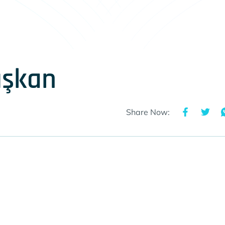
ışkan
Share Now: