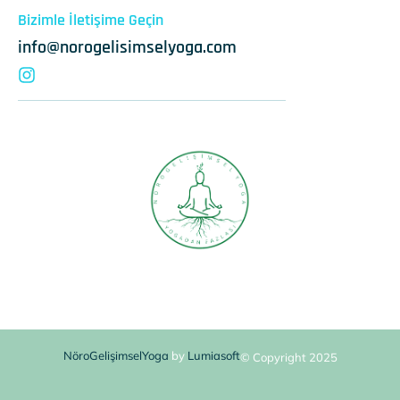
Bizimle İletişime Geçin
info@norogelisimselyoga.com
NöroGelişimselYoga
by
Lumiasoft
© Copyright 2025